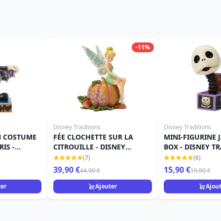
-11%
Disney Traditions
Disney Traditions
N COSTUME
FÉE CLOCHETTE SUR LA
MINI-FIGURINE 
IS -
CITROUILLE - DISNEY
BOX - DISNEY T
ONS
TRADITIONS
(7)
(6)
39,90 €
15,90 €
44,90 €
19,90 €
ter
Ajouter
Ajou