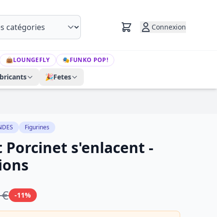
Connexion
👜
LOUNGEFLY
🎭
FUNKO POP!
bricants
🎉
Fetes
NDES
Figurines
 Porcinet s'enlacent -
ions
 €
-11%