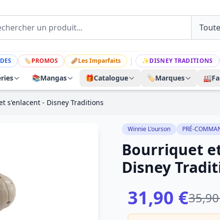
|
DES
🏷
PROMOS
🩹
Les Imparfaits
✨
DISNEY TRADITIONS
ries
📚
Mangas
🎁
Catalogue
🏷️
Marques
🏭
Fa
et s'enlacent - Disney Traditions
Winnie L'ourson
PRÉ-COMMA
Bourriquet et
Disney Tradit
31,90 €
35,90