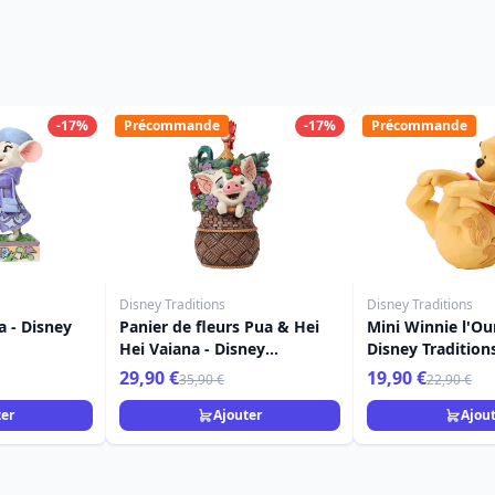
-17%
Précommande
-17%
Précommande
Disney Traditions
Disney Traditions
a - Disney
Panier de fleurs Pua & Hei
Mini Winnie l'Ou
Hei Vaiana - Disney
Disney Tradition
Traditions
29,90 €
19,90 €
35,90 €
22,90 €
ter
Ajouter
Ajou