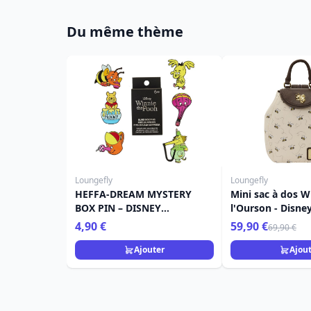
Du même thème
Loungefly
Loungefly
HEFFA-DREAM MYSTERY
Mini sac à dos W
BOX PIN – DISNEY
l'Ourson - Disne
LOUNGEFLY WINNIE
4,90 €
59,90 €
69,90 €
L'OURSON
Ajouter
Ajou