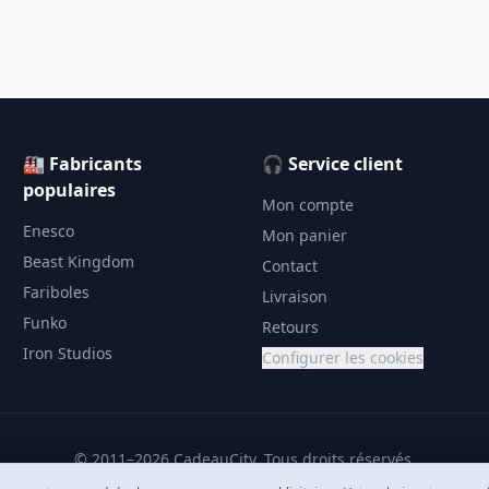
🏭 Fabricants
🎧 Service client
populaires
Mon compte
Enesco
Mon panier
Beast Kingdom
Contact
Fariboles
Livraison
Funko
Retours
Iron Studios
Configurer les cookies
© 2011–2026 CadeauCity. Tous droits réservés.