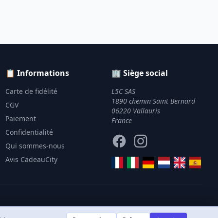
📋 Informations
🏢 Siège social
Carte de fidélité
L5C SAS
1890 chemin Saint Bernard
CGV
06220 Vallauris
Paiement
France
Confidentialité
Facebook
Instagram
Qui sommes-nous
Avis CadeauCity