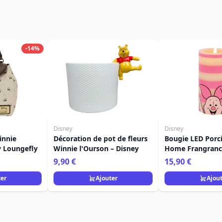
-14%
Disney
Disney
innie
Décoration de pot de fleurs
Bougie LED Porci
y Loungefly
Winnie l'Ourson – Disney
Home Frangrance
9,90 €
15,90 €
ter
Ajouter
Ajou