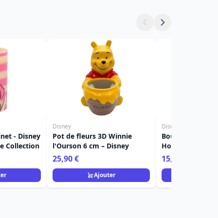
Disney
Disney
net - Disney
Pot de fleurs 3D Winnie
Bougie LED Tigro
 Collection
l'Ourson 6 cm – Disney
Home Frangrance
25,90 €
15,90 €
ter
Ajouter
Ajou