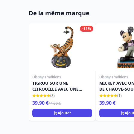
De la même marque
-11%
Disney Traditions
Disney Traditions
TIGROU SUR UNE
MICKEY AVEC U
CITROUILLE AVEC UNE
DE CHAUVE-SOUR
CHAUVE-SOURIS - DISNEY
DISNEY TRADITI
(8)
(1)
TRADITIONS
39,90 €
39,90 €
44,90 €
Ajouter
Ajou