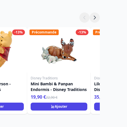
-13%
Précommande
-13%
Précommande
Disney Traditions
Disney Traditions
rson -
Mini Bambi & Panpan
Lilo, Stitch et S
s
Endormis - Disney Traditions
Disney Tradition
19,90 €
35,90 €
22,90 €
39,90 €
ter
Ajouter
Ajou