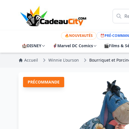
🔥
NOUVEAUTÉS
⏰
PRÉ-COMMAN
🏰
DISNEY
🦸
Marvel DC Comics
🎬
Films & Sé
Accueil
Winnie L'ourson
Bourriquet et Porcin
PRÉCOMMANDE