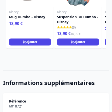
Disney
Disney
Disn
Mug Dumbo - Disney
Suspension 3D Dumbo -
Sus
Disney
Bel
18,90 €
Dis
(3)
29,
13,90 €
16,90 €
Ajouter
Ajouter
Informations supplémentaires
Référence
6018721