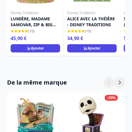
Disney Traditions
Disney Traditions
Disn
LUMIÈRE, MADAME
ALICE AVEC LA THÉIÈRE
STO
SAMOVAR, ZIP & BIG
- DISNEY TRADITIONS
(MO
BEN – DISNEY
TRA
(10)
(10)
TRADITIONS
45,90 €
34,90 €
59,
Ajouter
Ajouter
De la même marque
-20%