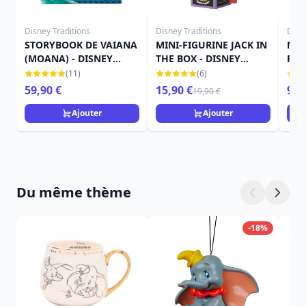
Disney Traditions
Disney Traditions
Disn
STORYBOOK DE VAIANA
MINI-FIGURINE JACK IN
MIC
(MOANA) - DISNEY
THE BOX - DISNEY
FAN
TRADITIONS
TRADITIONS
- D
(11)
(6)
59,90 €
15,90 €
98,
19,90 €
Ajouter
Ajouter
Du même thème
-18%