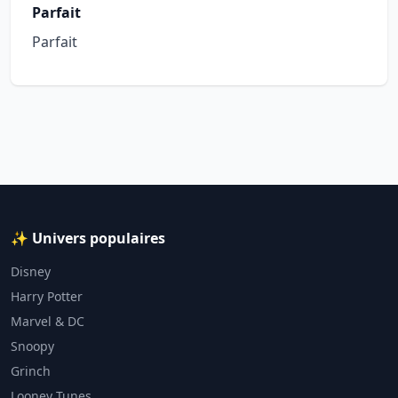
Parfait
Parfait
✨ Univers populaires
Disney
Harry Potter
Marvel & DC
Snoopy
Grinch
Looney Tunes