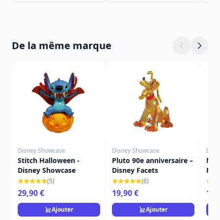
De la même marque
Disney Showcase
Disney Showcase
Disn
Stitch Halloween -
Pluto 90e anniversaire –
Mic
Disney Showcase
Disney Facets
Fac
(5)
(6)
29,90 €
19,90 €
16,
Ajouter
Ajouter