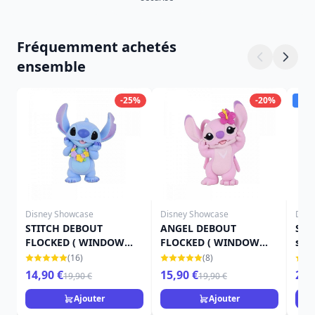
Fréquemment achetés
ensemble
-25%
-20%
Dis
Disney Showcase
Disney Showcase
Disn
STITCH DEBOUT
ANGEL DEBOUT
Stit
FLOCKED ( WINDOW
FLOCKED ( WINDOW
s'e
BOX ) - DISNEY
BOX ) - LILO ET STITCH
GRA
(16)
(8)
SHOWCASE
14,90 €
15,90 €
29,
19,90 €
19,90 €
Ajouter
Ajouter