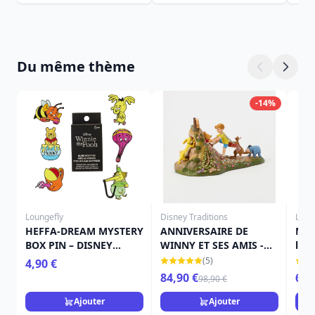
Du même thème
-14%
Loungefly
Disney Traditions
Loun
HEFFA-DREAM MYSTERY
ANNIVERSAIRE DE
Min
BOX PIN – DISNEY
WINNY ET SES AMIS -
l'O
LOUNGEFLY WINNIE
DISNEY TRADITIONS
- D
(5)
4,90 €
L'OURSON
84,90 €
69,
98,90 €
Ajouter
Ajouter