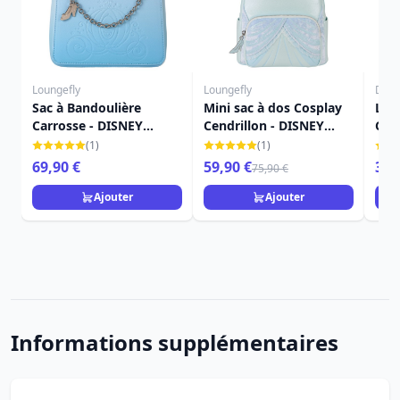
Loungefly
Loungefly
Disn
Sac à Bandoulière
Mini sac à dos Cosplay
LES
Carrosse - DISNEY
Cendrillon - DISNEY
CEN
LOUNGEFLY Cendrillon
LOUNGEFLY
TRA
(1)
(1)
75e anniversaire
69,90 €
59,90 €
39,
75,90 €
Ajouter
Ajouter
Informations supplémentaires