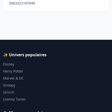
5063322187649
✨ Univers populaires
Disney
Harry Potter
Marvel & DC
Snoopy
Grinch
Looney Tunes