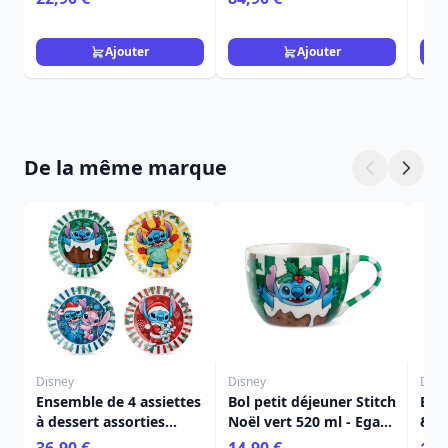
treat 5 cm (6)
Ajouter
Ajouter
De la même marque
Disney
Disney
Disn
Ensemble de 4 assiettes
Bol petit déjeuner Stitch
Bol 
à dessert assorties
Noël vert 520 ml - Egan
& A
Stitch Noël - Egan
Disney Home
ml 