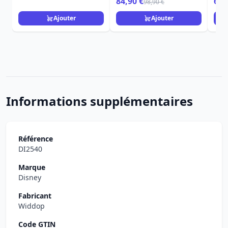
84,90 €
69,
98,90 €
Ajouter
Ajouter
Informations supplémentaires
Référence
DI2540
Marque
Disney
Fabricant
Widdop
Code GTIN