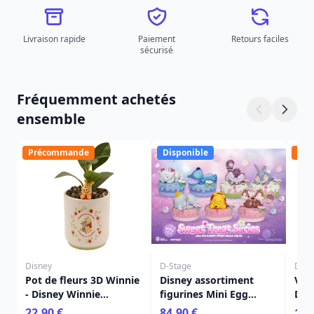
Livraison rapide
Paiement
Retours faciles
sécurisé
Fréquemment achetés
ensemble
Précommande
Disponible
Pré
Disney
D-Stage
Disn
Pot de fleurs 3D Winnie
Disney assortiment
Vas
- Disney Winnie
figurines Mini Egg
Dis
l'Ourson
Attack Blind Box Sweet
22,90 €
84,90 €
17,