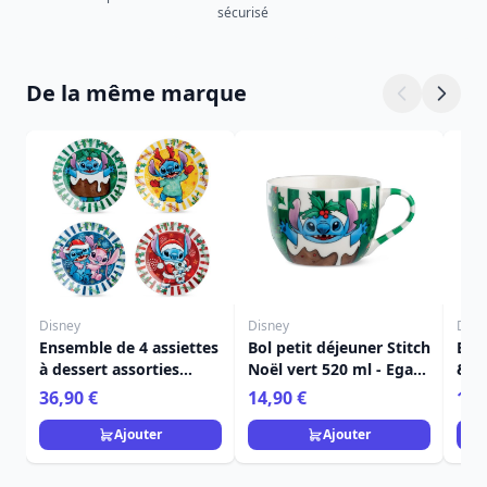
sécurisé
De la même marque
Disney
Disney
Disn
Ensemble de 4 assiettes
Bol petit déjeuner Stitch
Bol 
à dessert assorties
Noël vert 520 ml - Egan
& A
Stitch Noël - Egan
Disney Home
ml 
36,90 €
14,90 €
14,
Disney Home
Ajouter
Ajouter