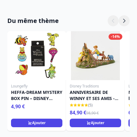
Du même thème
-14%
Loungefly
Disney Traditions
Loun
HEFFA-DREAM MYSTERY
ANNIVERSAIRE DE
Min
BOX PIN – DISNEY
WINNY ET SES AMIS -
l'O
LOUNGEFLY WINNIE
DISNEY TRADITIONS
- D
(5)
4,90 €
L'OURSON
84,90 €
69,
98,90 €
Ajouter
Ajouter