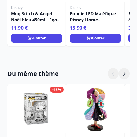
Disney
Disney
Disn
Mug Stitch & Angel
Bougie LED Maléfique -
Ens
Noël bleu 450ml - Egan
Disney Home
à de
Disney Home
Frangrance Collection
Stit
11,90 €
15,90 €
36,
Dis
Ajouter
Ajouter
Du même thème
-53%