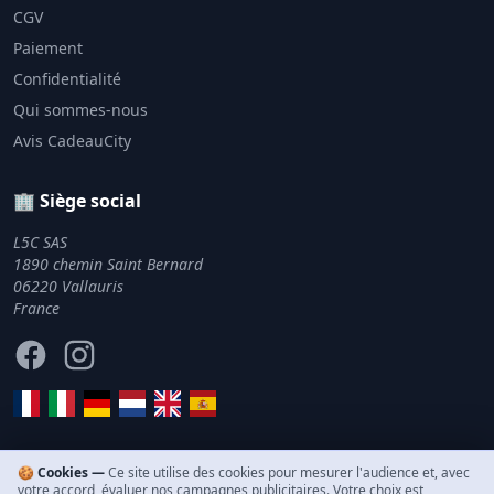
CGV
Paiement
Confidentialité
Qui sommes-nous
Avis CadeauCity
🏢 Siège social
L5C SAS
1890 chemin Saint Bernard
06220 Vallauris
France
Facebook
Instagram
🍪 Cookies —
Ce site utilise des cookies pour mesurer l'audience et, avec
votre accord, évaluer nos campagnes publicitaires. Votre choix est