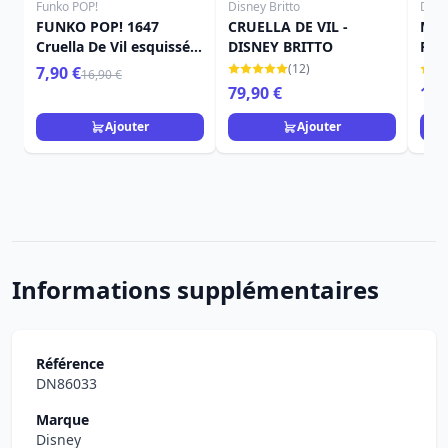
Funko POP!
Disney Britto
Disne
FUNKO POP! 1647
CRUELLA DE VIL -
MIN
Cruella De Vil esquissée
DISNEY BRITTO
FEN
- Disney 101 Dalmatiens
BRI
(12)
7,90 €
16,90 €
79,90 €
15,
Ajouter
Ajouter
Informations supplémentaires
Référence
DN86033
Marque
Disney