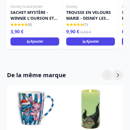
Disney Grand Jester
Disney
Disn
SACHET MYSTÈRE -
TROUSSE EN VELOURS
SPA
WINNIE L'OURSON ET
MARIE - DISNEY LES
ET 
SES AMIS - DISNEY
ARISTOCHATS
DIS
(6)
(1)
GRAND JESTER
3,90 €
9,90 €
69,
12,90 €
Ajouter
Ajouter
De la même marque