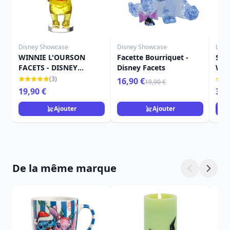
Disney Showcase
Disney Showcase
Loun
WINNIE L'OURSON
Facette Bourriquet -
SAC
FACETS - DISNEY
Disney Facets
WIN
FACETS
HAL
(3)
16,90 €
19,90 €
LOU
19,90 €
39,
Ajouter
Ajouter
De la même marque