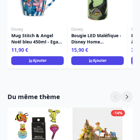
Disney
Disney
Disn
Mug Stitch & Angel
Bougie LED Maléfique -
Ens
Noël bleu 450ml - Egan
Disney Home
à de
Disney Home
Frangrance Collection
Stit
11,90 €
15,90 €
36,
Dis
Ajouter
Ajouter
Du même thème
-14%