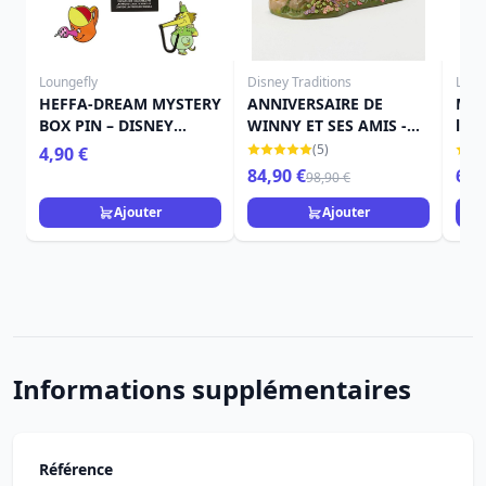
Loungefly
Disney Traditions
Loun
HEFFA-DREAM MYSTERY
ANNIVERSAIRE DE
Min
BOX PIN – DISNEY
WINNY ET SES AMIS -
l'O
LOUNGEFLY WINNIE
DISNEY TRADITIONS
- D
(5)
4,90 €
L'OURSON
84,90 €
69,
98,90 €
Ajouter
Ajouter
Informations supplémentaires
Référence