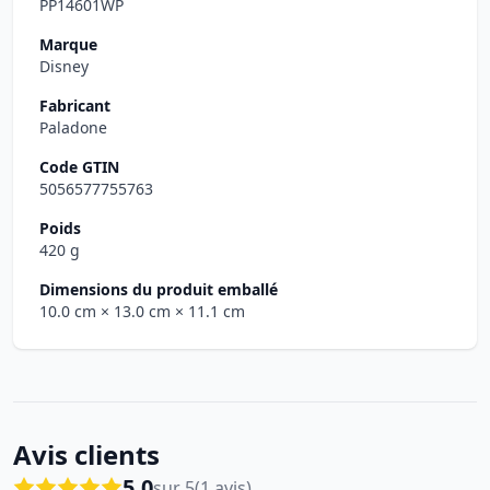
PP14601WP
Marque
Disney
Fabricant
Paladone
Code GTIN
5056577755763
Poids
420 g
Dimensions du produit emballé
10.0 cm
× 13.0 cm
× 11.1 cm
Avis clients
5.0
sur 5
(1 avis)