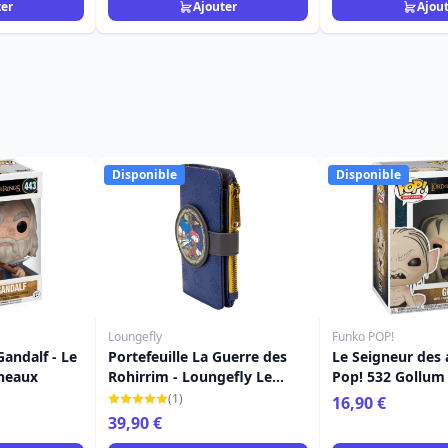
ter
Ajouter
Ajou
Disponible
Disponible
Loungefly
Funko POP!
andalf - Le
Portefeuille La Guerre des
Le Seigneur des
neaux
Rohirrim - Loungefly Le
Pop! 532 Gollum
Seigneur des Anneaux
(1)
16,90 €
39,90 €