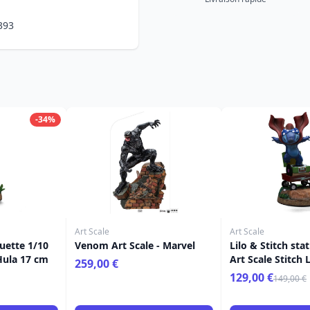
393
-34%
Art Scale
Art Scale
tuette 1/10
Venom Art Scale - Marvel
Lilo & Stitch sta
 Hula 17 cm
Art Scale Stitch
259,00 €
cm
129,00 €
149,00 €