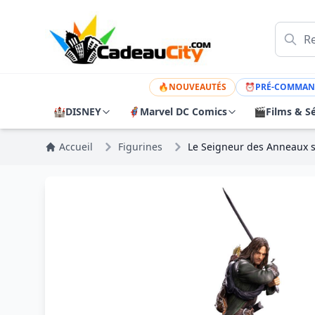
🔥
NOUVEAUTÉS
⏰
PRÉ-COMMAN
🏰
DISNEY
🦸
Marvel DC Comics
🎬
Films & Sé
Accueil
Figurines
Le Seigneur des Anneaux s