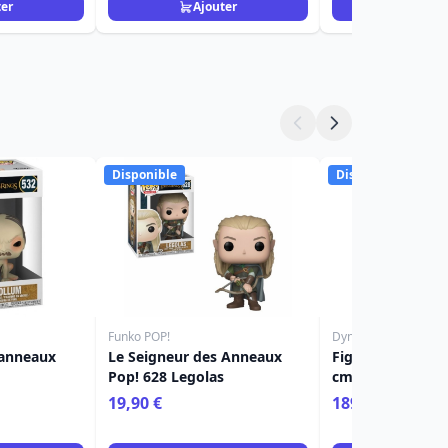
ter
Ajouter
Ajou
Disponible
Disponible
Funko POP!
Dynamic Action
 anneaux
Le Seigneur des Anneaux
Figurine Gandalf 
Pop! 628 Legolas
cm à l'échelle 1/
Seigneur des An
19,90 €
189,00 €
Dynamic Action 