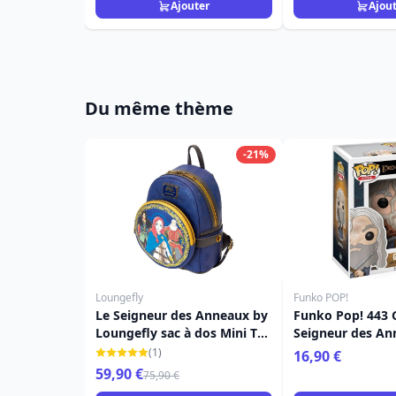
Ajouter
Ajou
Du même thème
-21%
Loungefly
Funko POP!
Le Seigneur des Anneaux by
Funko Pop! 443 G
Loungefly sac à dos Mini The
Seigneur des An
War of Rohirrim with Fanny
(1)
16,90 €
Pack
59,90 €
75,90 €