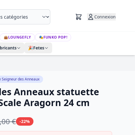
Connexion
👜
LOUNGEFLY
🎭
FUNKO POP!
bricants
🎉
Fetes
e Seigneur des Anneaux
des Anneaux statuette
 Scale Aragorn 24 cm
,00 €
-22%