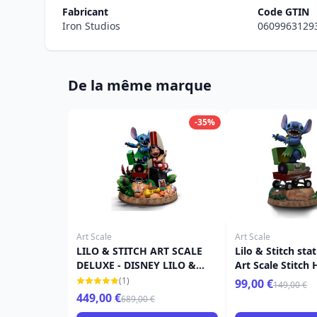
Fabricant
Code GTIN
Iron Studios
0609963129
De la même marque
-35%
Art Scale
Art Scale
LILO & STITCH ART SCALE
Lilo & Stitch sta
DELUXE - DISNEY LILO &
Art Scale Stitch
STITCH
(1)
99,00 €
149,00 €
449,00 €
689,00 €