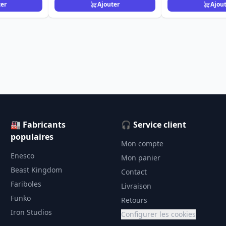
ter
Ajouter
Ajou
🏭 Fabricants
🎧 Service client
populaires
Mon compte
Enesco
Mon panier
Beast Kingdom
Contact
Fariboles
Livraison
Funko
Retours
Iron Studios
Configurer les cookies