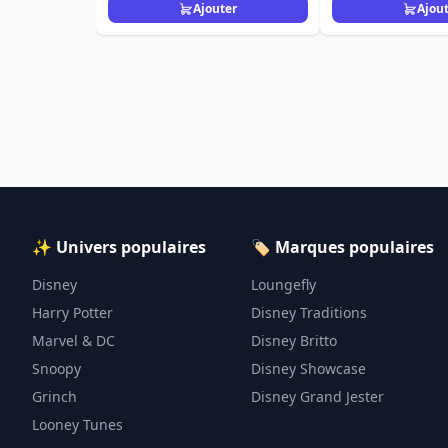
Ajouter
Ajou
✨ Univers populaires
🏷️ Marques populaires
Disney
Loungefly
Harry Potter
Disney Traditions
Marvel & DC
Disney Britto
Snoopy
Disney Showcase
Grinch
Disney Grand Jester
Looney Tunes