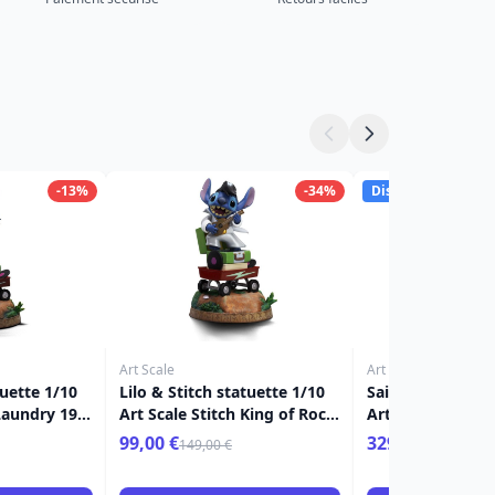
-13%
-34%
Disponible
Art Scale
Art Scale
tuette 1/10
Lilo & Stitch statuette 1/10
Saint Seiya statu
 Laundry 19
Art Scale Stitch King of Rock
Art Scale Cance
17 cm
23 cm
99,00 €
329,00 €
149,00 €