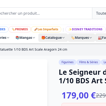
|
DES
🏷
PROMOS
🩹
Les Imparfaits
✨
DISNEY TRADITIONS
ries
📚
Mangas
🎁
Catalogue
🏷️
Marques
🏭
Fa
tatuette 1/10 BDS Art Scale Aragorn 24 cm
Figurines
Films & Séries
L
Le Seigneur 
1/10 BDS Art
179,00 €
229