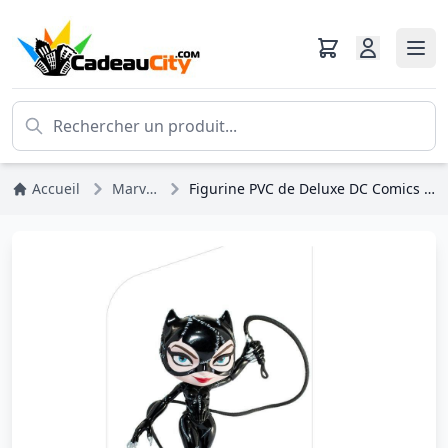
Accueil
Marvel DC Comics
Figurine PVC de Deluxe DC Comics Mini Co. Catwoman (Batman Returns) 17 cm