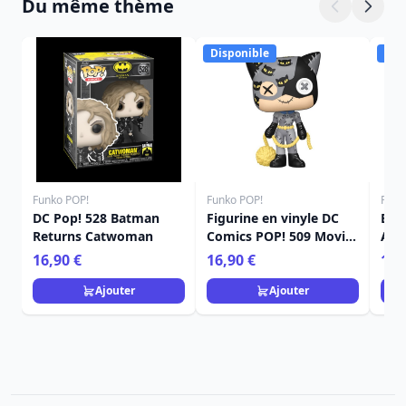
Du même thème
Disponible
Dis
Funko POP!
Funko POP!
Funk
DC Pop! 528 Batman
Figurine en vinyle DC
Bat
Returns Catwoman
Comics POP! 509 Movies
Ann
Patchwork - Catwoman
figu
16,90 €
16,90 €
12,
9 cm
Vin
Ajouter
Ajouter