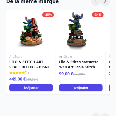
De la même marque
-35%
-34%
Art Scale
Art Scale
Art S
LILO & STITCH ART
Lilo & Stitch statuette
Ven
SCALE DELUXE - DISNEY
1/10 Art Scale Stitch
Mar
LILO & STITCH
Hula 17 cm
(1)
99,00 €
259
149,00 €
449,00 €
689,00 €
Ajouter
Ajouter